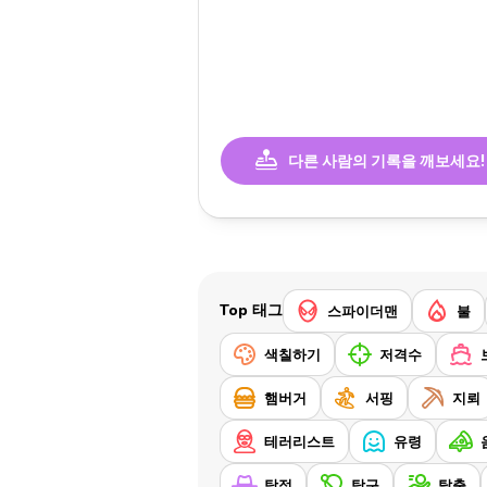
다른 사람의 기록을 깨보세요!
Top 태그
스파이더맨
불
색칠하기
저격수
햄버거
서핑
지뢰
테러리스트
유령
탐정
탁구
탈출