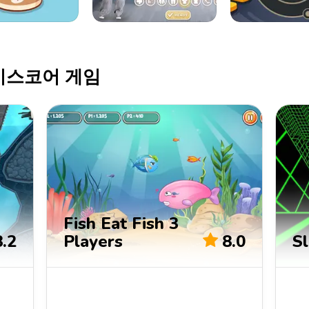
이스코어 게임
Fish Eat Fish 3
8.2
Players
8.0
S