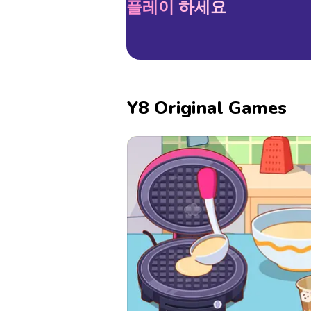
플레이 하세요
Y8 Original Games