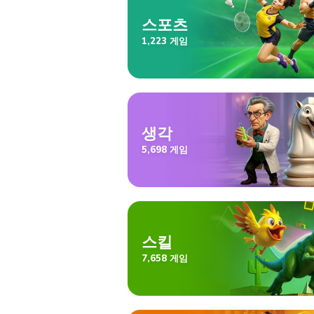
스포츠
1,223 게임
생각
5,698 게임
스킬
7,658 게임