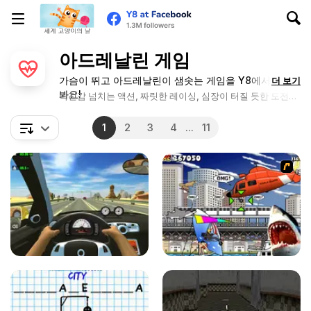
아드레날린 게임
가슴이 뛰고 아드레날린이 샘솟는 게임을 Y8에서 즐겨
더 보기
봐요!
박진감 넘치는 액션, 짜릿한 레이싱, 심장이 터질 듯한 도전까
지. 가슴이 두근거리는 모험을 지금 바로 떠나보세요!
1
2
3
4
...
11