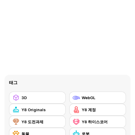
태그
3D
WebGL
Y8 Originals
Y8 계정
Y8 도전과제
Y8 하이스코어
동물
로봇