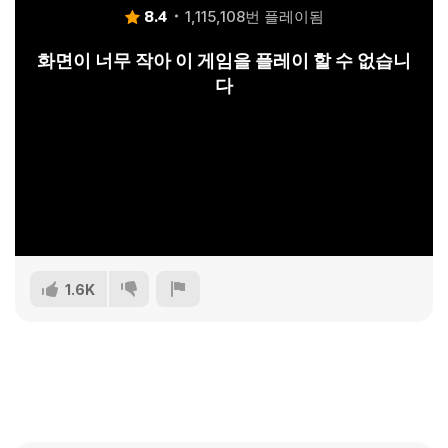
8.4
1,115,108번 플레이됨
화면이 너무 작아 이 게임을 플레이 할 수 없습니
다
1.6K