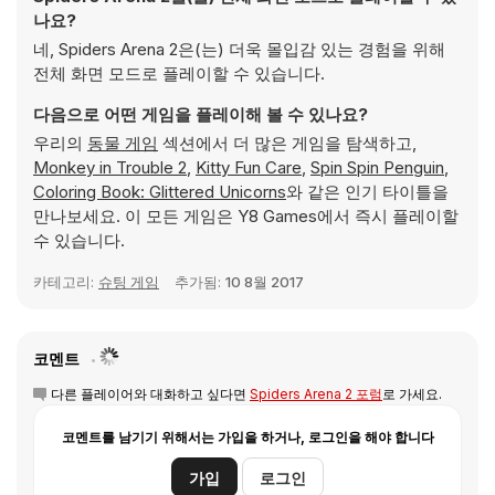
나요?
네, Spiders Arena 2은(는) 더욱 몰입감 있는 경험을 위해
전체 화면 모드로 플레이할 수 있습니다.
다음으로 어떤 게임을 플레이해 볼 수 있나요?
우리의
동물 게임
섹션에서 더 많은 게임을 탐색하고,
Monkey in Trouble 2
,
Kitty Fun Care
,
Spin Spin Penguin
,
Coloring Book: Glittered Unicorns
와 같은 인기 타이틀을
만나보세요. 이 모든 게임은 Y8 Games에서 즉시 플레이할
수 있습니다.
카테고리:
슈팅 게임
추가됨:
10 8월 2017
코멘트
다른 플레이어와 대화하고 싶다면
Spiders Arena 2 포럼
로 가세요.
코멘트를 남기기 위해서는 가입을 하거나, 로그인을 해야 합니다
가입
로그인