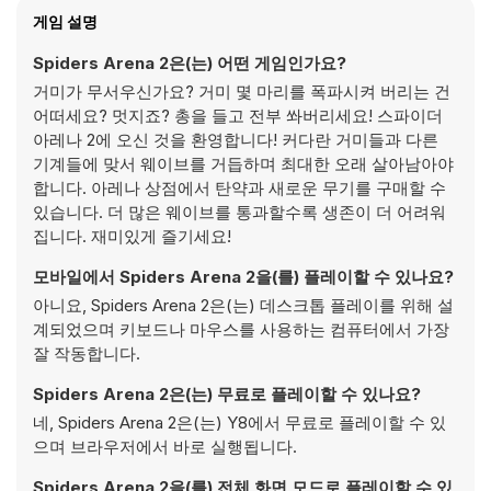
게임 설명
Spiders Arena 2은(는) 어떤 게임인가요?
거미가 무서우신가요? 거미 몇 마리를 폭파시켜 버리는 건
어떠세요? 멋지죠? 총을 들고 전부 쏴버리세요! 스파이더
아레나 2에 오신 것을 환영합니다! 커다란 거미들과 다른
기계들에 맞서 웨이브를 거듭하며 최대한 오래 살아남아야
합니다. 아레나 상점에서 탄약과 새로운 무기를 구매할 수
있습니다. 더 많은 웨이브를 통과할수록 생존이 더 어려워
집니다. 재미있게 즐기세요!
모바일에서 Spiders Arena 2을(를) 플레이할 수 있나요?
아니요, Spiders Arena 2은(는) 데스크톱 플레이를 위해 설
계되었으며 키보드나 마우스를 사용하는 컴퓨터에서 가장
잘 작동합니다.
Spiders Arena 2은(는) 무료로 플레이할 수 있나요?
네, Spiders Arena 2은(는) Y8에서 무료로 플레이할 수 있
으며 브라우저에서 바로 실행됩니다.
Spiders Arena 2을(를) 전체 화면 모드로 플레이할 수 있