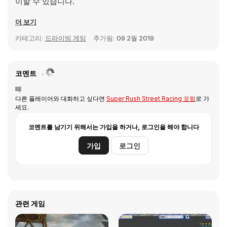
이할 수 있습니다.
더 보기
카테고리:
드라이빙 게임
추가됨:
09 2월 2019
코멘트
다른 플레이어와 대화하고 싶다면
Super Rush Street Racing 포럼
로 가
세요.
코멘트를 남기기 위해서는 가입을 하거나, 로그인을 해야 합니다
가입
로그인
관련 게임