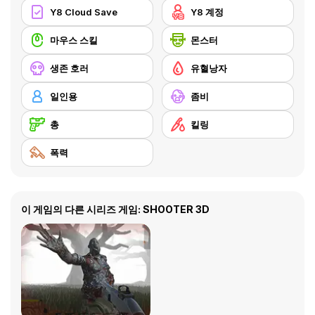
Y8 Cloud Save
Y8 계정
마우스 스킬
몬스터
생존 호러
유혈낭자
일인용
좀비
총
킬링
폭력
이 게임의 다른 시리즈 게임: SHOOTER 3D