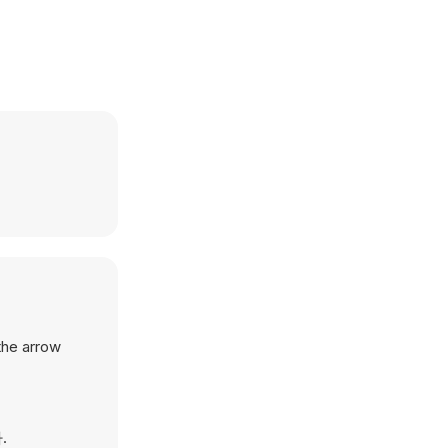
 the arrow
.