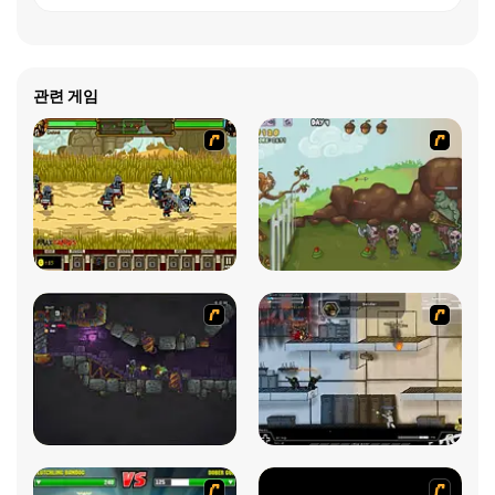
관련 게임