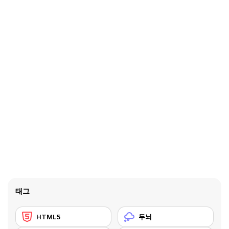
태그
HTML5
두뇌