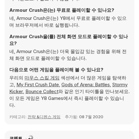
Armour Crush은(는) 무료로 플레이할 수 있나요?
네, Armour Crush은(는) Y8에서 무료로 플레이할 수 있으
며 브라우저에서 바로 실행됩니다.
Armour Crush을(를) 전체 화면 모드로 플레이할 수 있나
요?
네, Armour Crush은(는) 더욱 몰입감 있는 경험을 위해 전
체 화면 모드로 플레이할 수 있습니다.
다음으로 어떤 게임을 플레이해 볼 수 있나요?
우리의
마우스 스킬 게임
섹션에서 더 많은 게임을 탐색하
고,
My First Crush Date
,
Gods of Arena: Battles
,
Stormy
Kicker
,
Bounce Collect
와 같은 인기 타이틀을 만나보세요.
이 모든 게임은 Y8 Games에서 즉시 플레이할 수 있습니
다.
카테고리:
전략 &디펜스 게임
추가됨:
08 7월 2020
코멘트