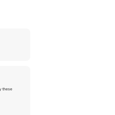
y these
.