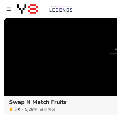
Swap N Match Fruits
3.6
5,281번 플레이됨