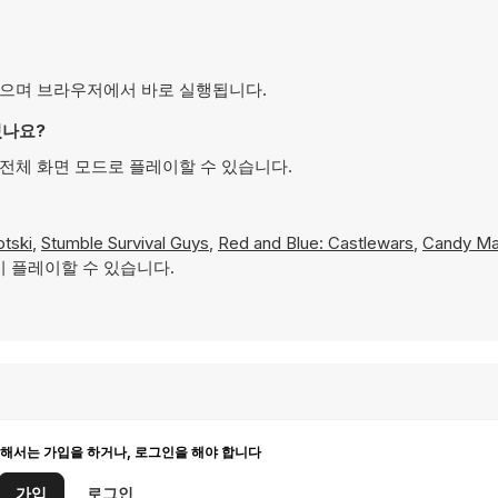
할 수 있으며 브라우저에서 바로 실행됩니다.
 있나요?
 위해 전체 화면 모드로 플레이할 수 있습니다.
otski
,
Stumble Survival Guys
,
Red and Blue: Castlewars
,
Candy Ma
시 플레이할 수 있습니다.
해서는 가입을 하거나, 로그인을 해야 합니다
가입
로그인