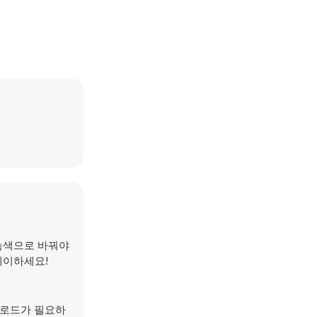
 녹색으로 바꿔야
레이하세요!
다운로드가 필요하