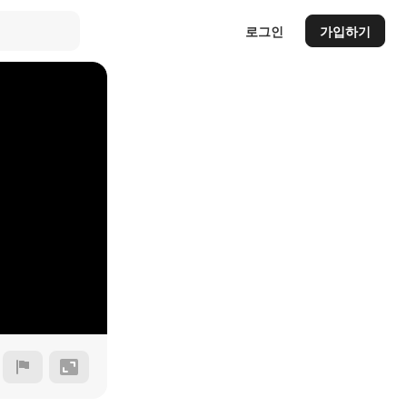
로그인
가입하기