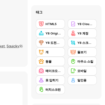
태그
HTML5
Y8 Cloud Save
Y8 Originals
Y8 계정
Y8 도전과제
Y8 스크린샷
ket
,
Squicky
와
개
돌보기
동물
마우스 스킬
메이크오버/메이크업
모바일
옷 입히기
일인용
터치스크린