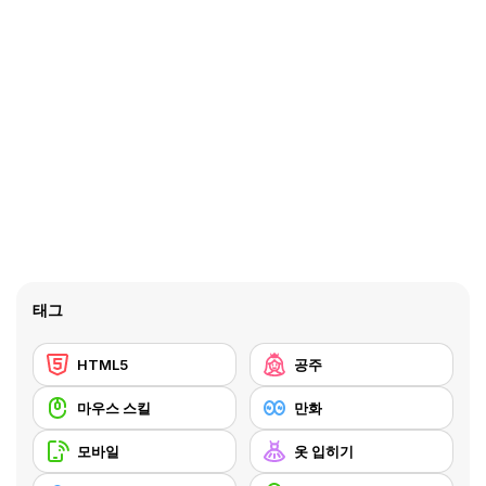
태그
HTML5
공주
마우스 스킬
만화
모바일
옷 입히기