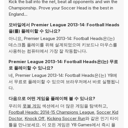
Kick the ball into the net, beat all opponents and win the
Championship. Prove your Soccer Head is the best in
England…
모바일에서 Premier League 2013-14: Football Heads
을(를) 플레이할 수 있나요?
아니요, Premier League 2013-14: Football Heads은(는)
데스크톱 플레이를 위해 설계되었으며 키보드나 마우스를
사용하는 컴퓨터에서 가장 잘 작동합니다.
Premier League 2013-14: Football Heads은(는) 무료
로 플레이할 수 있나요?
네, Premier League 2013-14: Football Heads은(는) Y8에
서 무료로 플레이할 수 있으며 브라우저에서 바로 실행됩니
다.
다음으로 어떤 게임을 플레이해 볼 수 있나요?
우리의
풋볼 게임
섹션에서 더 많은 게임을 탐색하고,
Football Heads: 2014-15 Champions League
,
Soccer Kid
Doctor
,
Knock Off
,
Kicking Soccer Run
와 같은 인기 타이
틀을 만나보세요. 이 모든 게임은 Y8 Games에서 즉시 플