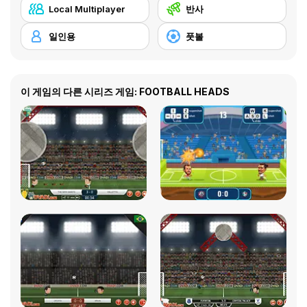
Local Multiplayer
반사
일인용
풋볼
이 게임의 다른 시리즈 게임: FOOTBALL HEADS