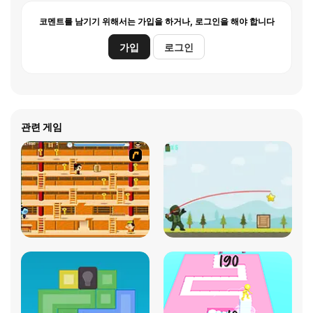
코멘트를 남기기 위해서는 가입을 하거나, 로그인을 해야 합니다
가입
로그인
관련 게임