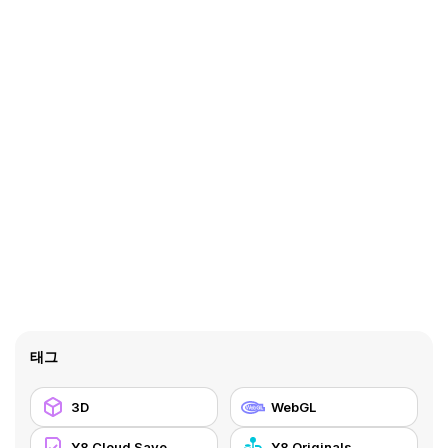
태그
3D
WebGL
Y8 Cloud Save
Y8 Originals