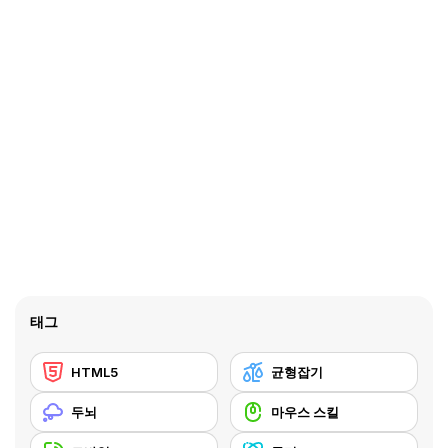
태그
HTML5
균형잡기
두뇌
마우스 스킬