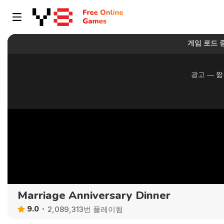
Marriage Anniversary Dinner
9.0
2,089,313번 플레이됨