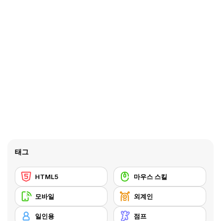
태그
HTML5
마우스 스킬
모바일
외계인
일인용
점프