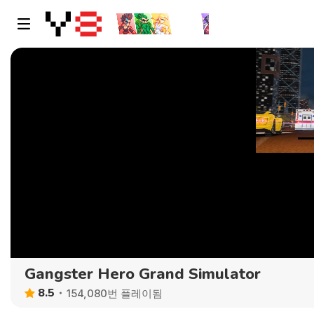
Gangster Hero Grand Simulator
8.5
154,080번 플레이됨