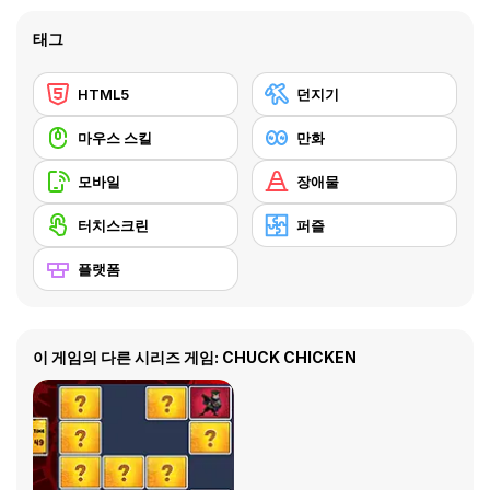
태그
HTML5
던지기
마우스 스킬
만화
모바일
장애물
터치스크린
퍼즐
플랫폼
이 게임의 다른 시리즈 게임: CHUCK CHICKEN