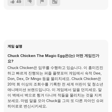
49
게임 설명
Chuck Chicken The Magic Egg은(는) 어떤 게임인가
요?
Chuck Chicken은 임무를 수행하고 있습니다. 이 흥미진진
하고 빠르게 진행되는 퍼즐 플랫포머 게임에서 숙적 Dee,
Don, Dex, Dr Mingo 등을 물리치세요. Chuck Chicken은
20억 회 이상의 조회수를 기록한 전 세계 어린이 및 청소년
애니메이션 브랜드입니다. 이 게임에서 알을 던지세요. 알
이 벽에서 벽으로 튕겨 다니며 적들을 물리치는 것을 지켜
보세요. 마법 알을 모아 Chuck을 그의 또 다른 자아인 슈퍼
히어로로 변신시키세요.