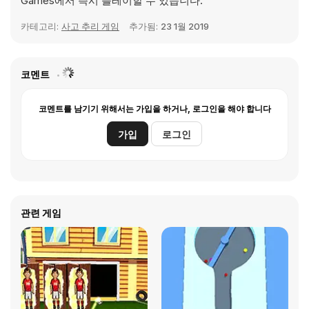
Games에서 즉시 플레이할 수 있습니다.
카테고리:
사고 추리 게임
추가됨:
23 1월 2019
코멘트
코멘트를 남기기 위해서는 가입을 하거나, 로그인을 해야 합니다
가입
로그인
관련 게임