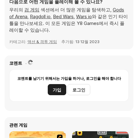
다음으로 어떤 게임을 플레이해 볼 수 있나요?
우리의
검 게임
섹션에서 더 많은 게임을 탐색하고,
Gods
of Arena
,
Ragdoll io
,
Bed Wars
,
Wars io
와 같은 인기 타이
틀을 만나보세요. 이 모든 게임은 Y8 Games에서 즉시 플
레이할 수 있습니다.
카테고리:
액션 & 격투 게임
추가됨:
13 12월 2023
코멘트
코멘트를 남기기 위해서는 가입을 하거나, 로그인을 해야 합니다
가입
로그인
관련 게임