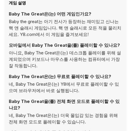
게임 설명
Baby The Great은(는) 어떤 게임인가요?
Baby the great는 아기 전사가 등장하는 재미있고 신나는
핵 앤 슬래시 게임입니다. 핵 앤 슬래시로 모든 적을 물리치
세요. Y8.com에서 이 게임을 즐겨보세요!
모바일에서 Baby The Great을(를) 플레이할 수 있나요?
아니요, Baby The Great은(는) 데스크톱 플레이를 위해 설
계되었으며 키보드나 마우스를 사용하는 컴퓨터에서 가장
잘 작동합니다.
Baby The Great은(는) 무료로 플레이할 수 있나요?
네, Baby The Great은(는) Y8에서 무료로 플레이할 수 있
으며 브라우저에서 바로 실행됩니다.
Baby The Great을(를) 전체 화면 모드로 플레이할 수 있
나요?
네, Baby The Great은(는) 더욱 몰입감 있는 경험을 위해
전체 화면 모드로 플레이할 수 있습니다.