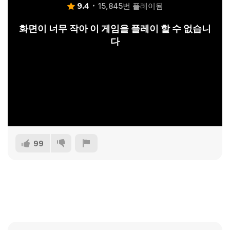
9.4
15,845번 플레이됨
화면이 너무 작아 이 게임을 플레이 할 수 없습니
다
99