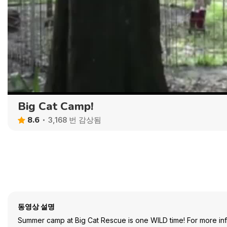
Big Cat Camp!
8.6
3,168 번 감상됨
동영상 설명
Summer camp at Big Cat Rescue is one WILD time! For more info 