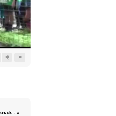
240p
360p
480p
720p
ears old are